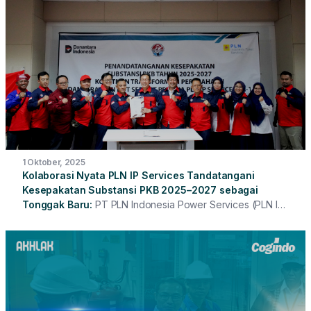
yang telah memberikan dedikasi dan kontribusi luar biasa
untuk perusahaan.
1 Oktober, 2025
Kolaborasi Nyata PLN IP Services Tandatangani
Kesepakatan Substansi PKB 2025–2027 sebagai
Tonggak Baru
PT PLN Indonesia Power Services (PLN IP
Services) melaksanakan Penandatanganan Kesepakatan
Substansi Perjanjian Kerja Bersama (PKB) tahun 2025–2027
yang dirangkaikan dengan Komitmen Transformasi
Perusahaan serta Perayaan Hari Ulang Tahun (HUT) ke-1
Serikat Pekerja PLN IP Services. Acara yang berlangsung
di Kantor Pusat PLN IP Services, Jakarta, dihadiri oleh
seluruh jajaran Direksi PLN IP Services serta perwakilan