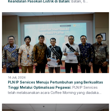
Keandalan Pasokan Listrik di Batam
Batam, 6
September 2024 - Direksi dan Komisaris PLN IP Services,
yang diwakili oleh Bapak Mulyadi Koto sebagai perwakilan
Direksi, serta Bapak Sunandar dan Bapak Fredy Eko
sebagai perwakilan Komisaris, melaksanakan kunjungan
kerja strategis ke Pembangkit Listrik Tenaga Mesin Gas
(PLTMG) Baloi berkapasitas 30 MW. PLTMG Baloi
merupakan salah satu tulang punggung sistem kelistrikan di
kawasan Batam dan berperan penting dalam menjaga
keandalan serta kontinuitas pasokan listrik untuk
mendukung pertumbuhan ekonomi di wilayah batam.
14 Juli, 2024
PLN IP Services Menuju Pertumbuhan yang Berkualitas
Tinggi Melalui Optimalisasi Pegawai
PLN IP Services
telah melaksanakan acara Coffee Morning yang diadakan
secara Hybrid, menggabungkan partisipasi Pegawai Kantor
Pusat dan Unit Kerja. Acara ini menjadi momen berharga
yang diawali dengan sesi pelepasan Pegawai Pensiun,