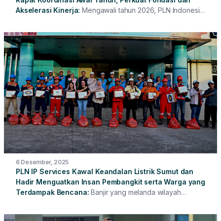
Akselerasi Kinerja
Mengawali tahun 2026, PLN Indonesia
Power Services (PLN IP Services) menegaskan
komitmennya untuk memperkuat fondasi internal dan
mempercepat pertumbuhan kinerja melalui Rapat
Koordinasi Awal Tahun yang mengusung tema “Enhancing
Competence, Strengthening Execution, Accelerating
Growth.” Forum strategis ini menjadi momentum
penyelarasan arah, penguatan komitmen, serta percepatan
implementasi program kerja agar target RKAP 2026 dapat
tercapai secara optimal dan berkelanjutan.
6 Desember, 2025
PLN IP Services Kawal Keandalan Listrik Sumut dan
Hadir Menguatkan Insan Pembangkit serta Warga yang
Terdampak Bencana
Banjir yang melanda wilayah
Sumatera Utara berdampak pada permukiman masyarakat
serta lingkungan di sekitar pembangkit listrik. Kondisi ini