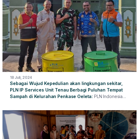
memerlukan penanganan cepat untuk menjaga keandalan
sistem kelistrikan yang memasok kebutuhan energi di
kawasan tersebut. Sebagai respons, PLN Indonesia
Power Services (PLN IP Services) bergerak sigap
memastikan operasional pembangkit tetap aman sekaligus
memberikan dukungan kemanusiaan kepada masyarakat
dan pegawai yang terdampak.
18 Juli, 2024
Sebagai Wujud Kepedulian akan lingkungan sekitar,
PLN IP Services Unit Tenau Berbagi Puluhan Tempat
Sampah di Kelurahan Penkase Oeleta
PLN Indonesia
Power Services – PLTD Tenau memberikan puluhan tempat
sampah untuk sejumlah rumah ibadah dan juga kantor
pemerintahan yang berada di Kelurahan Penkase Oeleta,
Kota Kupang, pada Rabu 17 Juli 2024.