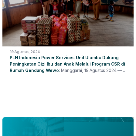
19 Agustus, 2024
PLN Indonesia Power Services Unit Ulumbu Dukung
Peningkatan Gizi Ibu dan Anak Melalui Program CSR di
Rumah Gendang Wewo
Manggarai, 19 Agustus 2024 —
PT PLN Indonesia Power Services Unit Ulumbu telah
melaksanakan kegiatan Pemberian Makanan Tambahan
(PMT) sebagai salah satu Program Tanggung Jawab Sosial
Perusahaan (CSR) yang dilaksanakan di Rumah Gendang
Wewo, Desa Wewo, Kabupaten Manggarai. Kegiatan ini
merupakan bagian dari upaya Unit Ulumbu dalam
mendukung program pemerintah untuk meningkatkan
pelayanan kesehatan bagi ibu dan anak.