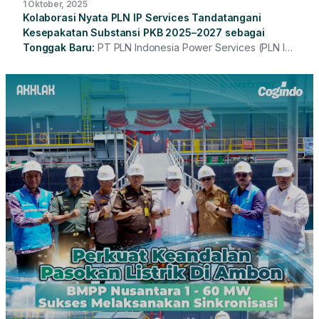
1 Oktober, 2025
Kolaborasi Nyata PLN IP Services Tandatangani
Kesepakatan Substansi PKB 2025–2027 sebagai
Tonggak Baru
PT PLN Indonesia Power Services (PLN IP
Services) melaksanakan Penandatanganan Kesepakatan
Substansi Perjanjian Kerja Bersama (PKB) tahun 2025–2027
yang dirangkaikan dengan Komitmen Transformasi
Perusahaan serta Perayaan Hari Ulang Tahun (HUT) ke-1
Serikat Pekerja PLN IP Services. Acara yang berlangsung
di Kantor Pusat PLN IP Services, Jakarta, dihadiri oleh
seluruh jajaran Direksi PLN IP Services serta perwakilan
serikat pekerja dari berbagai unit di seluruh Indonesia.
Kehadiran Direksi yang turut mengenakan seragam serikat
pekerja menjadi simbol nyata sinergi, kebersamaan, dan
keterbukaan manajemen bersama seluruh pegawai.