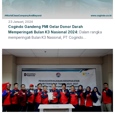
23 Januari, 2024
Cogindo Gandeng PMI Gelar Donor Darah
Memperingati Bulan K3 Nasional 2024
Dalam rangka
memperingati Bulan K3 Nasional, PT Cogindo
DayaBersama Kantor Pusat menggelar kegiatan donor
darah bertempat di Ruang Sinergi Cogindo Kantor Pusat.
Dalam Kegiatan ini Cogindo menggandeng PMI.