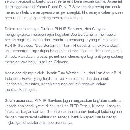
seluruh pegawai di kantor pusat serta unit kerja secara daring. Acara ini
diselenggarakan di Kantor Pusat PLN IP Services dan bertujuan untuk
memohon kelancaran operasional pembangkit, khususnya dalam proses
pemulihan unit yang sedang menjalani overhaul.
Dalam sambutannya, Direktur PLN IP Services, Hari Cahyono,
mengungkapkan harapan agar kegiatan Doa Bersama ini membawa
berkah bagi kelancaran dan keandalan pembangkit yang dikelola oleh
PLN IP Services. "Doa Bersama ini kami khususkan untuk keandalan
unit pembangkit agar dapat beroperasi dengan optimal dan lancar, serta
dimudahkan dalam proses pemulihan, khususnya bagi unit yang sedang
menjalani overhaul," ujar Hari Cahyono.
Acara doa dipimpin oleh Ustadz Tino Wardani, Lc., dari Laz Annur PLN
Indonesia Power, yang turut memberikan nasihat dan doa untuk
kesehatan, kekuatan, serta keteguhan seluruh pegawai dalam
menjalankan tugas.
Selain acara doa, PLN IP Services juga mengadakan kegiatan santunan
kepada anak-anak yatim di sekitar Unit PLTD Tenau, Kupang. Langkah
ini adalah bagian dari komitmen perusahaan untuk berbagi kebahagiaan
dengan masyarakat sekitar dan sebagai bentuk kepedulian terhadap
lingkungan di sekitar area operasionalnya.