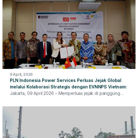
9 April, 2026
PLN Indonesia Power Services Perluas Jejak Global
melalui Kolaborasi Strategis dengan EVNNPS Vietnam
Jakarta, 09 April 2026 – Memperluas jejak di panggung
global, PT PLN Indonesia Power Services (PLN IP
Services) terus memperluas keberhasilan bisnis overseas
melalui penguatan kerja sama strategis dengan North
Power Service Joint Stock Company (EVNNPS) Vietnam.
Perpanjangan kolaborasi ini menjadi bukti kepercayaan
internasional atas kapabilitas PLN IP Services dalam