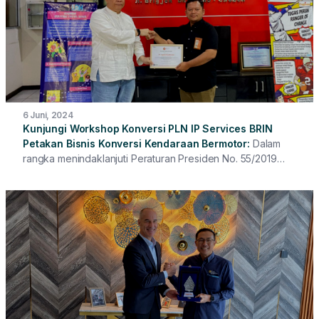
Jumat (17/7), setelah melalui proses penyediaan
pembangkit, instalasi, commissioning, hingga Reliability
Running Test selama 72 jam sesuai standar teknis.
Kehadiran tambahan kapasitas ini diharapkan dapat
meningkatkan keandalan pasokan listrik sekaligus
mendukung pertumbuhan ekonomi dan pembangunan di
wilayah Timika.
6 Juni, 2024
Kunjungi Workshop Konversi PLN IP Services BRIN
Petakan Bisnis Konversi Kendaraan Bermotor
Dalam
rangka menindaklanjuti Peraturan Presiden No. 55/2019
dan Permenhub No. PM 39/2023 tentang konversi sepeda
motor menjadi motor listrik, bengkel konversi dan
workshop milik PLN IP Services mendapat kunjungan dari
Badan Riset dan Inovasi Nasional (BRIN).