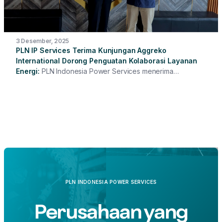
3 Desember, 2025
PLN IP Services Terima Kunjungan Aggreko
International Dorong Penguatan Kolaborasi Layanan
Energi
PLN Indonesia Power Services menerima
kunjungan Top Manajemen Aggreko International,
perusahaan global penyedia solusi energi terkemuka.
Kunjungan tersebut dihadiri oleh Direktur Utama PLN IP
Services, Hari Cahyono, bersama President Africa, Middle
East, Asia and Australia Pacific Aggreko, Johan de Villiers.
PLN INDONESIA POWER SERVICES
Perusahaan yang