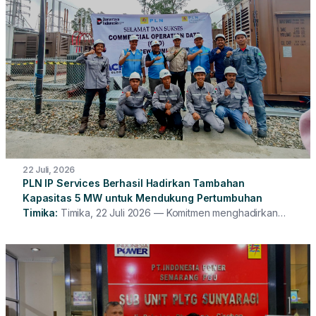
menghadirkan layanan operasi, pemeliharaan, serta solusi
energi berstandar global, sekaligus memperkuat peran
PLN IP Services dalam mendukung transisi energi di tingkat
global.
22 Juli, 2026
PLN IP Services Berhasil Hadirkan Tambahan
Kapasitas 5 MW untuk Mendukung Pertumbuhan
Timika
Timika, 22 Juli 2026 — Komitmen menghadirkan
pasokan listrik yang andal bagi masyarakat di wilayah
Timika terus diwujudkan. PLN Indonesia Power Services
(PLN IP Services) bersama PT PLN (Persero) Unit Induk
Wilayah Papua dan Papua Barat berhasil menghadirkan
tambahan kapasitas pembangkit sebesar 5 MW yang resmi
memasuki tahap Commercial Operation Date (COD) pada