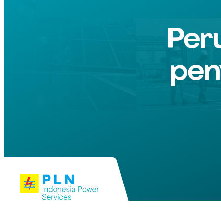
Per
pen