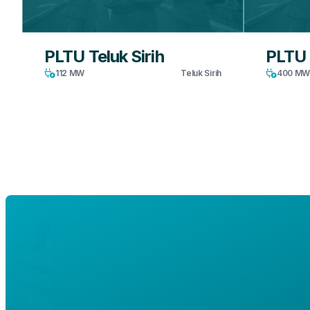
PLTU Teluk Sirih
PLTU 
112 MW
Teluk Sirih
400 M