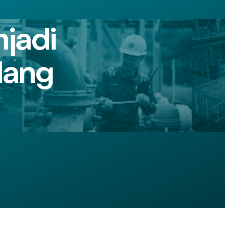
jadi
dang