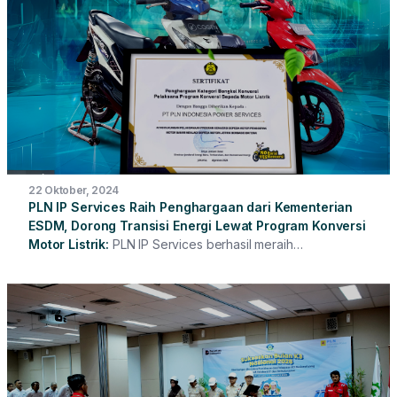
PLN IP Services.
22 Oktober, 2024
PLN IP Services Raih Penghargaan dari Kementerian
ESDM, Dorong Transisi Energi Lewat Program Konversi
Motor Listrik
PLN IP Services berhasil meraih
penghargaan dari Kementerian Energi dan Sumber Daya
Mineral (ESDM) atas kesuksesan dalam menjalankan
program Bengkel Konversi Motor Berbahan Bakar Menjadi
Motor Listrik Berbasis Baterai. Penghargaan ini merupakan
pengakuan atas kontribusi nyata PLN IP Services melalui
Cogen EV 2.5 dalam mendukung percepatan transisi
energi bersih dan rendah emisi di Indonesia.