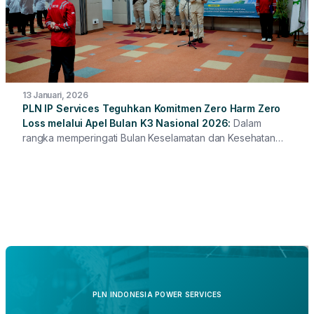
13 Januari, 2026
PLN IP Services Teguhkan Komitmen Zero Harm Zero
Loss melalui Apel Bulan K3 Nasional 2026
Dalam
rangka memperingati Bulan Keselamatan dan Kesehatan
Kerja (K3) Nasional Tahun 2026, PLN IP Services
menyelenggarakan Apel Bulan K3 secara hybrid yang
dipusatkan di Kantor Pusat dan diikuti oleh seluruh Unit
Kerja PLN IP Services di berbagai wilayah.
PLN INDONESIA POWER SERVICES