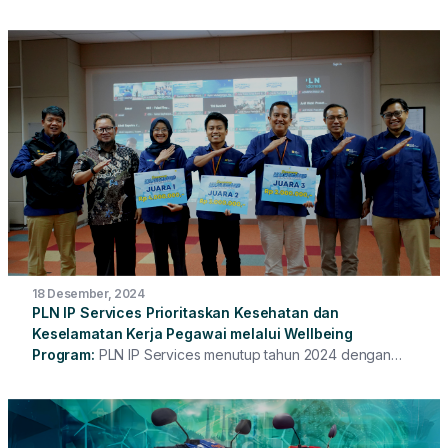
80 hadir penuh energi di PT PLN Indonesia Power
Services melalui gelaran Coffee Morning Spesial HLN ke-
80, yang diikuti oleh seluruh Direksi, manajemen, dan insan
PLN IP Services secara hybrid. Acara ini menjadi momen
reflektif sekaligus inspiratif, menegaskan peran penting
insan PLN IP Services dalam menghadirkan energi yang
andal dan berkelanjutan bagi negeri.
18 Desember, 2024
PLN IP Services Prioritaskan Kesehatan dan
Keselamatan Kerja Pegawai melalui Wellbeing
Program
PLN IP Services menutup tahun 2024 dengan
menggelar acara Coffee Morning yang istimewa.
Menggabungkan konsep Employee Wellbeing Program,
acara ini dihadiri oleh seluruh Direksi PLN IP Services dan
diikuti oleh pegawai dari Kantor Pusat hingga Unit Kerja