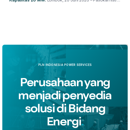
yang semakin kuat menjadi salah satu fondasi dalam
mendorong pertumbuhan ekonomi dan pembangunan
daerah. Menjawab kebutuhan tersebut, PLN Indonesia
Power Services (PLN IP Services) bersama PLN Unit Induk
Pembangkitan (UIK) Dwipantara berhasil menyelesaikan
penambahan kapasitas pembangkit sebesar 20 MW di
Lombok (6/6). Penambahan kapasitas yang tersebar di
Sambelia (5 MW), Jeranjang (8 MW), dan Ampenan (7
MW) tersebut menjadi langkah strategis dalam memperkuat
sistem kelistrikan Lombok, mengantisipasi pertumbuhan
PLN INDONESIA POWER SERVICES
kebutuhan listrik, serta mendukung pertumbuhan ekonomi
dan pembangunan di Provinsi Nusa Tenggara Barat (NTB).
Perusahaan yang
menjadi penyedia
solusi di Bidang
Energi