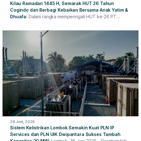
Kilau Ramadan 1445 H, Semarak HUT 26 Tahun
Cogindo dan Berbagi Kebaikan Bersama Anak Yatim &
Dhuafa
Dalam rangka memperingati HUT ke-26 PT
Cogindo DayaBersama dan bertepatan dengan akhir
Ramadan 1445 H, Cogindo mengadakan kajian yang diisi
oleh Ustadz Fatih Karim (Founder Cinta Quran).
26 Juni, 2026
Sistem Kelistrikan Lombok Semakin Kuat PLN IP
Services dan PLN UIK Dwipantara Sukses Tambah
Kapasitas 20 MW
Lombok, 26 Juni 2026 – Pasokan listrik