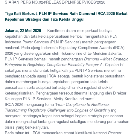
SIARAN PERS NO.024/RELEASE/PLNIPSERVICES/2026
Tiga Kali Berturut, PLN IP Services Raih Diamond IRCA 2026 Berkat
Kepatuhan Strategis dan Tata Kelola Unggul
Jakarta, 22 Mei 2026
— Komitmen dalam memperkuat budaya
kepatuhan dan tata kelola perusahaan kembali mengantarkan PLN
Indonesia Power Services (PLN IP Services) meraih penghargaan
nasional. Pada ajang Indonesia Regulatory Compliance Awards (IRCA)
2026 yang diselenggarakan oleh Hukumonline di Le Méridien Jakarta,
PLN IP Services berhasil meraih penghargaan
Diamond – Most Strategic
Enterprise in Regulatory Compliance Electricity Prosper A
. Capaian ini
sekaligus menandai untuk ketiga kalinya PLN IP Services menerima
penghargaan pada ajang IRCA sebagai bentuk konsistensi perusahaan
dalam membangun budaya kepatuhan, penguatan tata kelola
perusahaan, serta adaptasi terhadap dinamika regulasi di sektor
ketenagalistrikan. Penghargaan tersebut diterima langsung oleh Direktur
Keuangan PLN IP Services, Metty Kronika Indirawati.
IRCA 2026 mengusung tema
“From Compliance to Resilience:
Transforming Regulatory Challenges Into Engines of Growth”
yang
menyoroti pentingnya kepatuhan sebagai bagian strategis perusahaan
dalam menghadapi tantangan regulasi sekaligus mendorong pertumbuhan
bisnis yang berkelanjutan.
Pada tahun ini, IRCA menerapkan empat klasifikasi kategori
Prosper
,