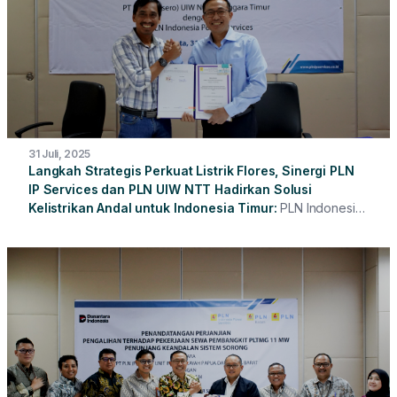
31 Juli, 2025
Langkah Strategis Perkuat Listrik Flores, Sinergi PLN
IP Services dan PLN UIW NTT Hadirkan Solusi
Kelistrikan Andal untuk Indonesia Timur
PLN Indonesia
Power Services menandatangani perjanjian kerja sama
dengan PT PLN (Persero) Unit Induk Wilayah (UIW) Nusa
Tenggara Timur untuk pengadaan sewa mesin pembangkit
berbahan bakar HSD/B35 berkapasitas 15 MW. Mesin ini
akan memperkuat keandalan sistem kelistrikan di wilayah
Flores dan sekitarnya, seiring dengan meningkatnya
kebutuhan energi dan aktivitas masyarakat yang terus
berkembang di Nusa Tenggara Timur (NTT).