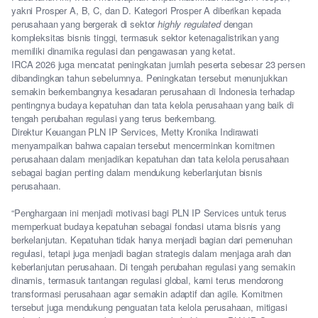
yakni Prosper A, B, C, dan D. Kategori Prosper A diberikan kepada
perusahaan yang bergerak di sektor
highly regulated
dengan
kompleksitas bisnis tinggi, termasuk sektor ketenagalistrikan yang
memiliki dinamika regulasi dan pengawasan yang ketat.
IRCA 2026 juga mencatat peningkatan jumlah peserta sebesar 23 persen
dibandingkan tahun sebelumnya. Peningkatan tersebut menunjukkan
semakin berkembangnya kesadaran perusahaan di Indonesia terhadap
pentingnya budaya kepatuhan dan tata kelola perusahaan yang baik di
tengah perubahan regulasi yang terus berkembang.
Direktur Keuangan PLN IP Services, Metty Kronika Indirawati
menyampaikan bahwa capaian tersebut mencerminkan komitmen
perusahaan dalam menjadikan kepatuhan dan tata kelola perusahaan
sebagai bagian penting dalam mendukung keberlanjutan bisnis
perusahaan.
“Penghargaan ini menjadi motivasi bagi PLN IP Services untuk terus
memperkuat budaya kepatuhan sebagai fondasi utama bisnis yang
berkelanjutan. Kepatuhan tidak hanya menjadi bagian dari pemenuhan
regulasi, tetapi juga menjadi bagian strategis dalam menjaga arah dan
keberlanjutan perusahaan. Di tengah perubahan regulasi yang semakin
dinamis, termasuk tantangan regulasi global, kami terus mendorong
transformasi perusahaan agar semakin adaptif dan agile. Komitmen
tersebut juga mendukung penguatan tata kelola perusahaan, mitigasi