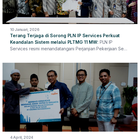
10 Januari, 2026
Terang Terjaga di Sorong PLN IP Services Perkuat
Keandalan Sistem melalui PLTMG 11 MW
PLN IP
Services resmi menandatangani Perjanjian Pekerjaan Sewa
Pembangkit Listrik Tenaga Mesin Gas (PLTMG) 11 MW
sebagai langkah strategis dalam memperkuat keandalan
Sistem Sorong. Penandatanganan perjanjian ini dilakukan
antara PT PLN (Persero) Unit Induk Wilayah Papua dan
Papua Barat, PT PLN Batam, dan PLN IP Services.
4 April, 2024